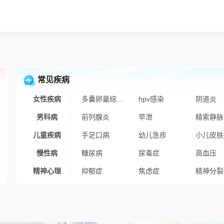
常见疾病
女性疾病
多囊卵巢综合征
hpv感染
阴道炎
男科病
前列腺炎
早泄
精索静脉
儿童疾病
手足口病
幼儿急疹
慢性病
糖尿病
尿毒症
高血压
精神心理
抑郁症
焦虑症
精神分裂