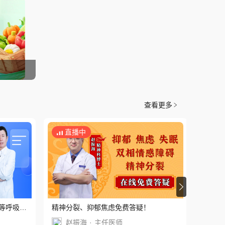
查看更多
直播中
直
16
人
等呼吸肺
精神分裂、抑郁焦虑免费答疑！
TCC2
赵振海
·
主任医师
守