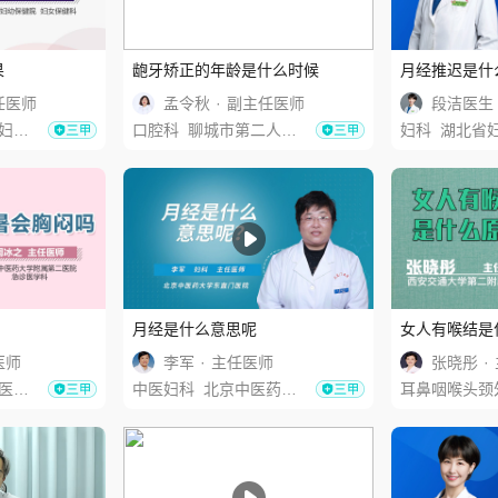
果
龅牙矫正的年龄是什么时候
月经推迟是什
任医师
孟令秋
·
副主任医师
段洁医生
健院
口腔科
聊城市第二人民医院
妇科
湖北省
月经是什么意思呢
女人有喉结是
医师
李军
·
主任医师
张晓彤
·
二医院
中医妇科
北京中医药大学东直门医院
耳鼻咽喉头颈