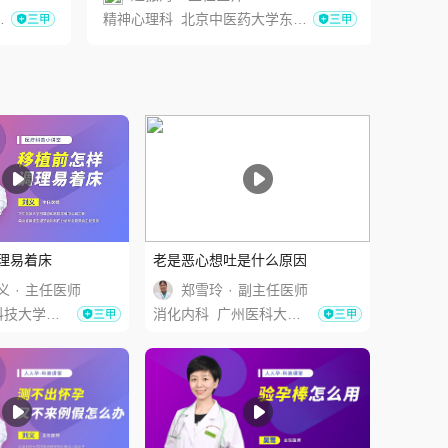
精神心理科
北京中医药大学东直门医院
心血管
理易着床
老是恶心想吐是什么原因
义
·
主任医师
郑雪玲
·
副主任医师
济医学院附属协和医院
消化内科
广州医科大学附属第二医院