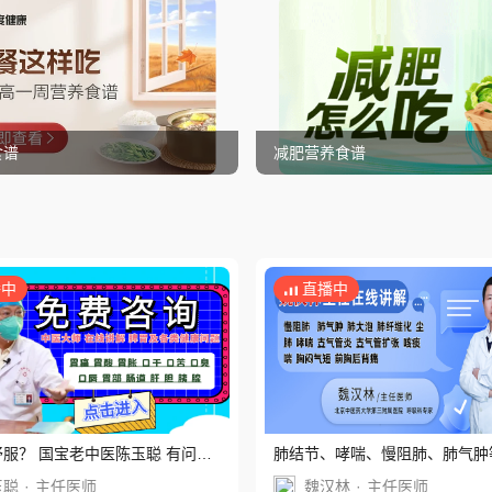
食谱
减肥营养食谱
播中
直播中
服？ 国宝老中医陈玉聪 有问必
肺结节、哮喘、慢阻肺、肺气肿
病问题在线答疑
玉聪
·
主任医师
魏汉林
·
主任医师