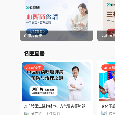
血糖高食谱
高血压
名医直播
直播中
直
刘广玲医生讲肺结节、支气管炎等肺部疾
身体不舒
病
答！
刘广玲
·
主任医师
陈