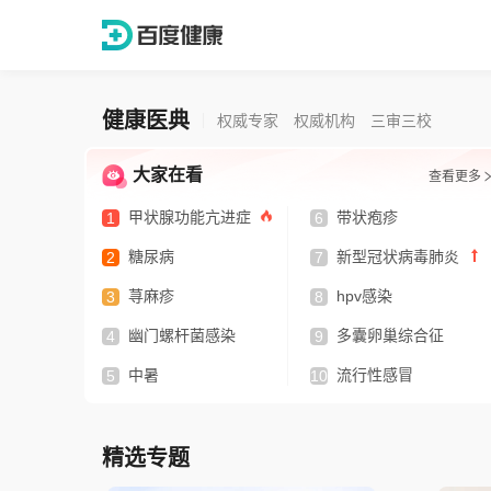
健康医典
权威专家
权威机构
三审三校
大家在看
查看更多
甲状腺功能亢进症
带状疱疹
1
6
糖尿病
新型冠状病毒肺炎
2
7
荨麻疹
hpv感染
3
8
幽门螺杆菌感染
多囊卵巢综合征
4
9
中暑
流行性感冒
5
10
精选专题