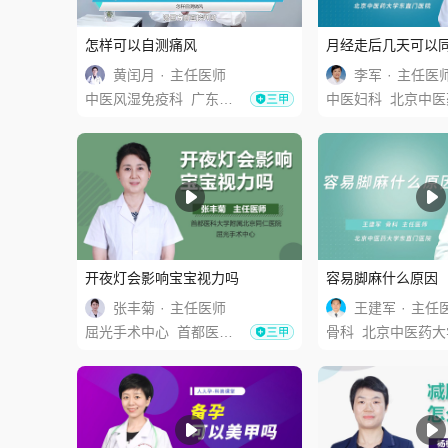
怎样可以自测痛风
月经走后几天可以
黄闰月
·
主任医师
李军
·
主任医
中医风湿免疫科
广东省中医院
中医妇科
北京中医药大学东直
开夜灯会影响宝宝视力吗
容易脚麻什么原因
张丰菊
·
主任医师
王建军
·
主任
屈光手术中心
首都医科大学附属北京同仁医院
骨科
北京中医药大学东直门