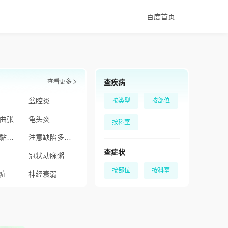
百度首页
查看更多
查疾病
盆腔炎
按类型
按部位
曲张
龟头炎
按科室
小儿皮肤黏膜淋巴结综合征
注意缺陷多动障碍
查症状
冠状动脉粥样硬化性心脏病
按部位
按科室
症
神经衰弱