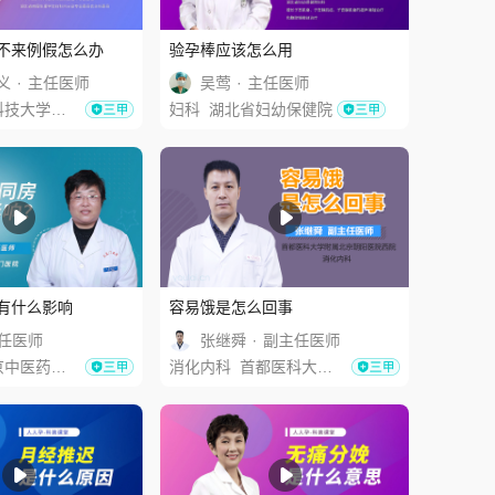
不来例假怎么办
验孕棒应该怎么用
义
·
主任医师
吴莺
·
主任医师
济医学院附属协和医院
妇科
湖北省妇幼保健院
有什么影响
容易饿是怎么回事
任医师
张继舜
·
副主任医师
药大学东直门医院
消化内科
首都医科大学附属北京朝阳医院西院