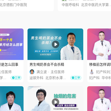
北京德胜门中医院
中医呼吸科
北京中医药大学第三附属医院
经是怎么回事
男生喝奶茶会不会杀精
移植前怎样调
主任医师
满立波
·
主任医师
妇产科刘
和医院
泌尿外科
北京积水潭医院
妇产科
华中科技大学同