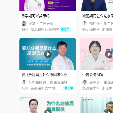
备孕期可以美甲吗
减肥期间怎么吃水
吴莺
·
主任医师
杨桂莲
·
副主
妇科
湖北省妇幼保健院
妇女保健科
湖南省妇幼保
婴儿放屁臭是什么原因怎么办
中暑会胸闷吗
儿科百晓通
·
副主任医师
周冰之
·
主任
儿科
首都医科大学附属北京天坛医院
急诊医学科
浙江中医药大学附属第