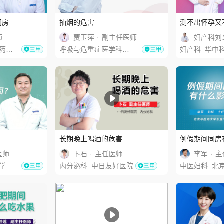
同房
抽烟的危害
测不出怀孕又
师
贾玉萍
·
副主任医师
妇产科刘
门医院
呼吸与危重症医学科
中日友好医院
妇产科
华中科技大学同
长期晚上喝酒的危害
例假期间同房
医师
卜石
·
主任医师
李军
·
主
医院
内分泌科
中日友好医院
中医妇科
北京中医