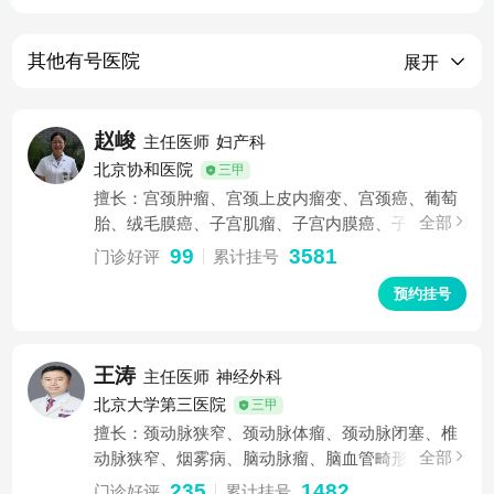
其他
有号医院
展开
赵峻
主任医师
妇产科
北京协和医院
三甲
擅长：宫颈肿瘤、宫颈上皮内瘤变、宫颈癌、葡萄
全部
胎、绒毛膜癌、子宫肌瘤、子宫内膜癌、子宫内膜
息肉、子宫内膜增生、子宫内膜异位症、宫颈息
99
3581
门诊好评
累计挂号
肉、宫颈糜烂、宫颈炎、多囊卵巢综合征、卵巢囊
预约挂号
肿
王涛
主任医师
神经外科
北京大学第三医院
三甲
擅长：颈动脉狭窄、颈动脉体瘤、颈动脉闭塞、椎
全部
动脉狭窄、烟雾病、脑动脉瘤、脑血管畸形、脑膜
瘤、脑损伤、脑积水、小脑扁桃体下疝畸形、三叉
235
1482
门诊好评
累计挂号