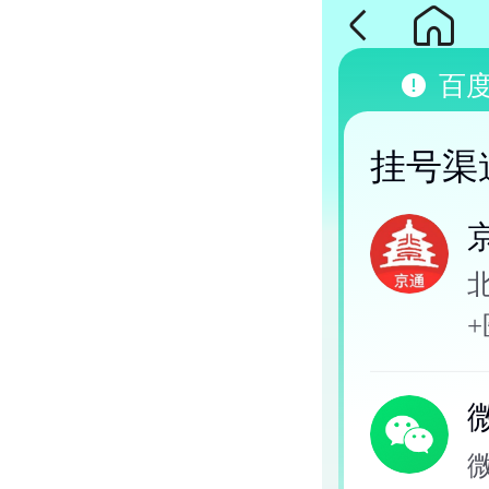
百
挂号渠