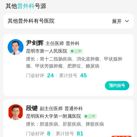
其他
普外科
号源
其他
普外科
有号医院
展开
尹剑辉
主任医师
普外科
昆明市第一人民医院
三甲
擅长：胃十二指肠疾病、消化道肿瘤、甲状腺肿
瘤、甲状旁腺肿瘤、肥胖症、糖尿病
24
45
门诊好评
累计挂号
预约挂号
段键
副主任医师
普通外科
昆明医科大学第一附属医院
三甲
擅长：胆道疾病、肝脏疾病、脾脏疾病
8
81
门诊好评
累计挂号