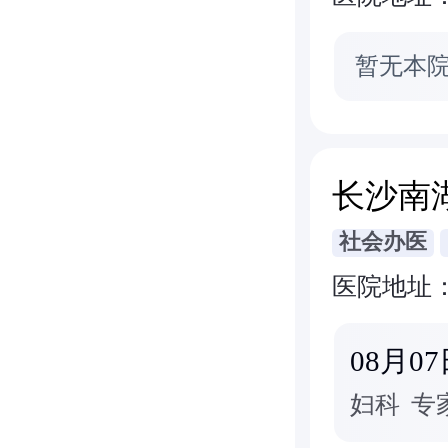
暂无本
长沙南
社会办医
医院地址
08月0
妇科
专