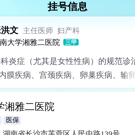
挂号信息
张洪文
主任医师
妇产科
南大学湘雅二医院
三甲
妇科炎症（尤其是女性性病）的规范诊治
内膜疾病、宫颈疾病、卵巢疾病、输
镜微创手术治疗 异常妊娠、子宫切口
的综合处理 妇科B超的精准诊断
学湘雅二医院
医保
：
湖南省长沙市芙蓉区人民中路139号