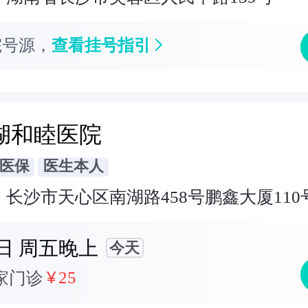
院号源
，
查看挂号指引
湖和睦医院
医保
医生本人
：
长沙市天心区南湖路458号鹏鑫大厦110
7日
周五晚上
今天
25
家门诊
¥