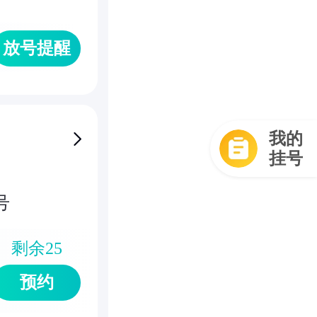
放号提醒
我的
挂号
号
剩余
25
预约